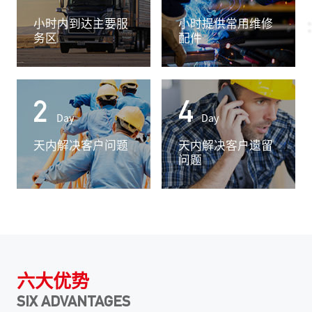
小时内到达主要服
小时提供常用维修
务区
配件
2
4
Day
Day
天内解决客户问题
天内解决客户遗留
问题
六大优势
SIX ADVANTAGES