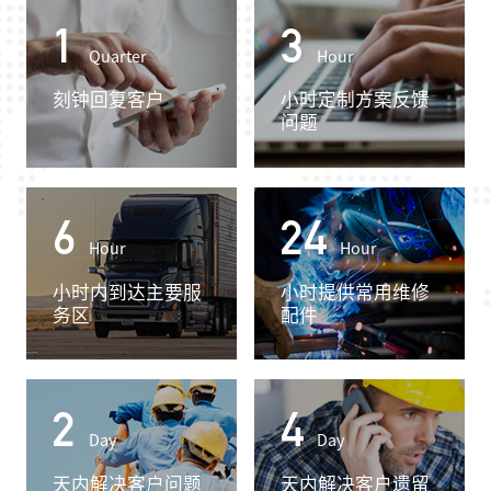
1
3
Quarter
Hour
刻钟回复客户
小时定制方案反馈
问题
6
24
Hour
Hour
小时内到达主要服
小时提供常用维修
务区
配件
2
4
Day
Day
天内解决客户问题
天内解决客户遗留